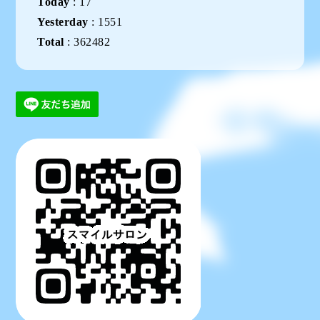
Today
:
17
Yesterday
:
1551
Total
:
362482