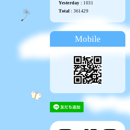
Yesterday
:
1031
Total
:
361429
Mobile